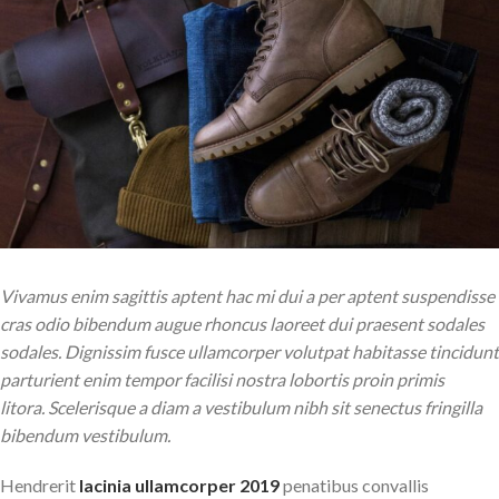
Vivamus enim sagittis aptent hac mi dui a per aptent suspendisse
cras odio bibendum augue rhoncus laoreet dui praesent sodales
sodales. Dignissim fusce ullamcorper volutpat habitasse tincidunt
parturient enim tempor facilisi nostra lobortis proin primis
litora. Scelerisque a diam a vestibulum nibh sit senectus fringilla
bibendum vestibulum.
Hendrerit
lacinia ullamcorper 2019
penatibus convallis