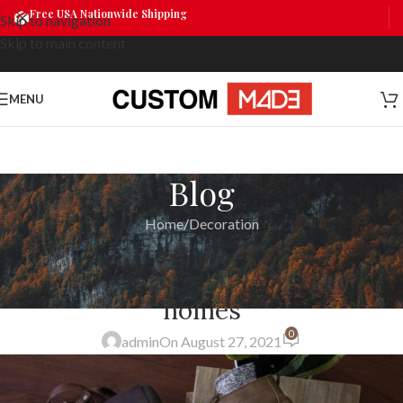
Free USA Nationwide Shipping
Skip to navigation
Skip to main content
MENU
Blog
Home
Decoration
DECORATION
Exploring Atlanta’s modern
homes
0
admin
On August 27, 2021